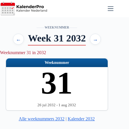
Ga
naar
de
inhoud
WEEKNUMMER
Week 31 2032
←
→
Weeknummer 31 in 2032
Weeknummer
31
26 jul 2032 - 1 aug 2032
Alle weeknummers 2032
|
Kalender 2032