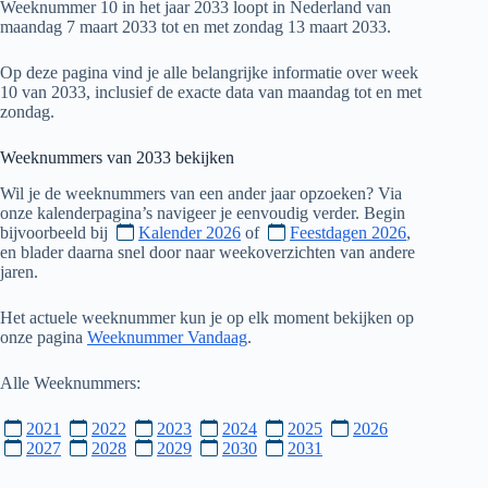
Weeknummer 10 in het jaar 2033 loopt in Nederland van
maandag 7 maart 2033 tot en met zondag 13 maart 2033.
Op deze pagina vind je alle belangrijke informatie over week
10 van 2033, inclusief de exacte data van maandag tot en met
zondag.
Weeknummers van
2033
bekijken
Wil je de weeknummers van een ander jaar opzoeken? Via
onze kalenderpagina’s navigeer je eenvoudig verder. Begin
bijvoorbeeld bij
Kalender 2026
of
Feestdagen 2026
,
en blader daarna snel door naar weekoverzichten van andere
jaren.
Het actuele weeknummer kun je op elk moment bekijken op
onze pagina
Weeknummer Vandaag
.
Alle Weeknummers:
2021
2022
2023
2024
2025
2026
2027
2028
2029
2030
2031