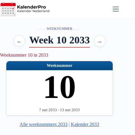
Ga
naar
de
inhoud
WEEKNUMMER
Week 10 2033
←
→
Weeknummer 10 in 2033
Weeknummer
10
7 mrt 2033 - 13 mrt 2033
Alle weeknummers 2033
|
Kalender 2033