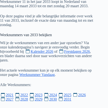
Weeknummer 11 in het jaar 2033 loopt in Nederland van
maandag 14 maart 2033 tot en met zondag 20 maart 2033.
Op deze pagina vind je alle belangrijke informatie over week
11 van 2033, inclusief de exacte data van maandag tot en met
zondag.
Weeknummers van
2033
bekijken
Wil je de weeknummers van een ander jaar opzoeken? Via
onze kalenderpagina’s navigeer je eenvoudig verder. Begin
bijvoorbeeld bij
Kalender 2026
of
Feestdagen 2026
,
en blader daarna snel door naar weekoverzichten van andere
jaren.
Het actuele weeknummer kun je op elk moment bekijken op
onze pagina
Weeknummer Vandaag
.
Alle Weeknummers:
2021
2022
2023
2024
2025
2026
2027
2028
2029
2030
2031