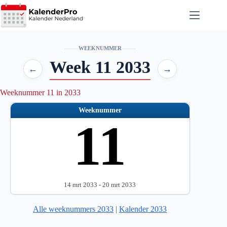
Ga
naar
de
inhoud
WEEKNUMMER
Week 11 2033
←
→
Weeknummer 11 in 2033
Weeknummer
11
14 mrt 2033 - 20 mrt 2033
Alle weeknummers 2033
|
Kalender 2033