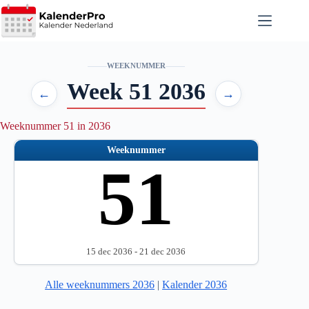
Ga
naar
de
inhoud
WEEKNUMMER
Week 51 2036
←
→
Weeknummer 51 in 2036
Weeknummer
51
15 dec 2036 - 21 dec 2036
Alle weeknummers 2036
|
Kalender 2036