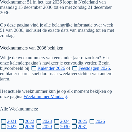
Weeknummer 51 in het jaar 2036 loopt in Nederland van
maandag 15 december 2036 tot en met zondag 21 december
2036.
Op deze pagina vind je alle belangrijke informatie over week
51 van 2036, inclusief de exacte data van maandag tot en met
zondag.
Weeknummers van
2036
bekijken
Wil je de weeknummers van een ander jaar opzoeken? Via
onze kalenderpagina’s navigeer je eenvoudig verder. Begin
bijvoorbeeld bij
Kalender 2026
of
Feestdagen 2026
,
en blader daarna snel door naar weekoverzichten van andere
jaren.
Het actuele weeknummer kun je op elk moment bekijken op
onze pagina
Weeknummer Vandaag
.
Alle Weeknummers:
2021
2022
2023
2024
2025
2026
2027
2028
2029
2030
2031