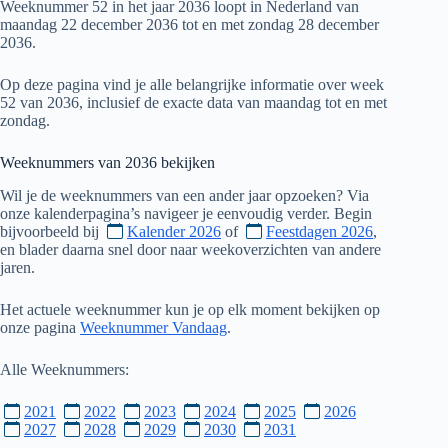
Weeknummer 52 in het jaar 2036 loopt in Nederland van
maandag 22 december 2036 tot en met zondag 28 december
2036.
Op deze pagina vind je alle belangrijke informatie over week
52 van 2036, inclusief de exacte data van maandag tot en met
zondag.
Weeknummers van
2036
bekijken
Wil je de weeknummers van een ander jaar opzoeken? Via
onze kalenderpagina’s navigeer je eenvoudig verder. Begin
bijvoorbeeld bij
Kalender 2026
of
Feestdagen 2026
,
en blader daarna snel door naar weekoverzichten van andere
jaren.
Het actuele weeknummer kun je op elk moment bekijken op
onze pagina
Weeknummer Vandaag
.
Alle Weeknummers:
2021
2022
2023
2024
2025
2026
2027
2028
2029
2030
2031