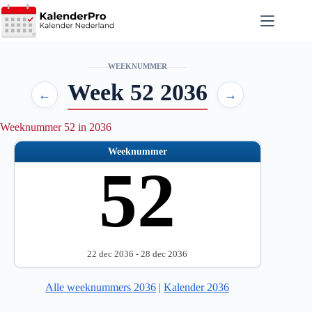
Ga
naar
de
inhoud
WEEKNUMMER
Week 52 2036
←
→
Weeknummer 52 in 2036
Weeknummer
52
22 dec 2036 - 28 dec 2036
Alle weeknummers 2036
|
Kalender 2036