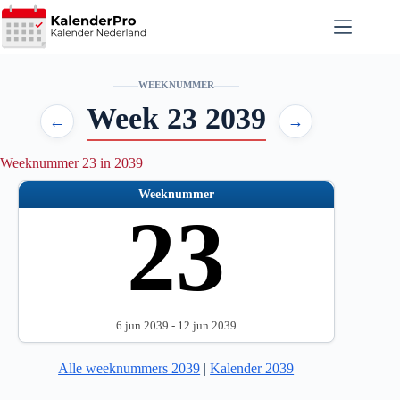
Ga
naar
de
inhoud
WEEKNUMMER
Week 23 2039
←
→
Weeknummer 23 in 2039
Weeknummer
23
6 jun 2039 - 12 jun 2039
Alle weeknummers 2039
|
Kalender 2039