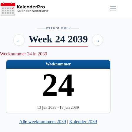
Ga
naar
de
inhoud
WEEKNUMMER
Week 24 2039
←
→
Weeknummer 24 in 2039
Weeknummer
24
13 jun 2039 - 19 jun 2039
Alle weeknummers 2039
|
Kalender 2039