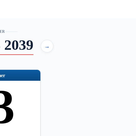
ER
 2039
→
er
3