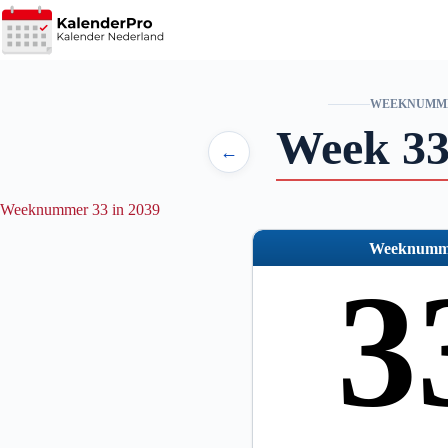
Ga
naar
de
inhoud
WEEKNUMM
Week 33
←
Weeknummer 33 in 2039
Weeknumm
3