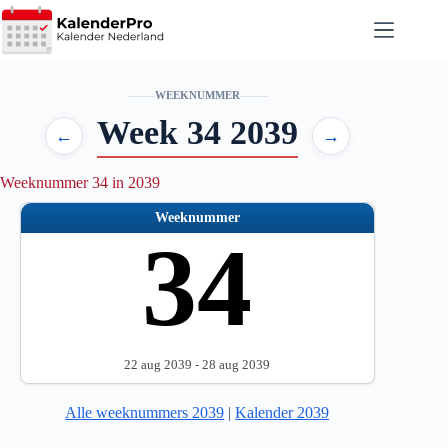
Ga
naar
de
inhoud
WEEKNUMMER
Week 34 2039
←
→
Weeknummer 34 in 2039
Weeknummer
34
22 aug 2039 - 28 aug 2039
Alle weeknummers 2039
|
Kalender 2039