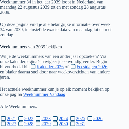
Weeknummer 34 in het jaar 2039 loopt in Nederland van
maandag 22 augustus 2039 tot en met zondag 28 augustus
2039.
Op deze pagina vind je alle belangrijke informatie over week
34 van 2039, inclusief de exacte data van maandag tot en met
zondag.
Weeknummers van
2039
bekijken
Wil je de weeknummers van een ander jaar opzoeken? Via
onze kalenderpagina’s navigeer je eenvoudig verder. Begin
bijvoorbeeld bij
Kalender 2026
of
Feestdagen 2026
,
en blader daarna snel door naar weekoverzichten van andere
jaren.
Het actuele weeknummer kun je op elk moment bekijken op
onze pagina
Weeknummer Vandaag
.
Alle Weeknummers:
2021
2022
2023
2024
2025
2026
2027
2028
2029
2030
2031