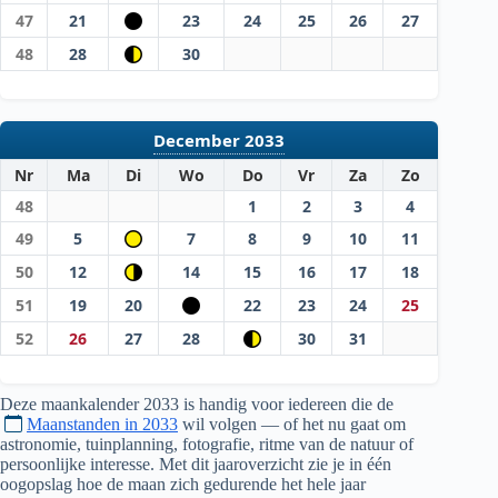
47
21
23
24
25
26
27
48
28
30
December 2033
Nr
Ma
Di
Wo
Do
Vr
Za
Zo
48
1
2
3
4
49
5
7
8
9
10
11
50
12
14
15
16
17
18
51
19
20
22
23
24
25
52
26
27
28
30
31
Deze maankalender
2033
is handig voor iedereen die de
Maanstanden in 2033
wil volgen — of het nu gaat om
astronomie, tuinplanning, fotografie, ritme van de natuur of
persoonlijke interesse. Met dit jaaroverzicht zie je in één
oogopslag hoe de maan zich gedurende het hele jaar