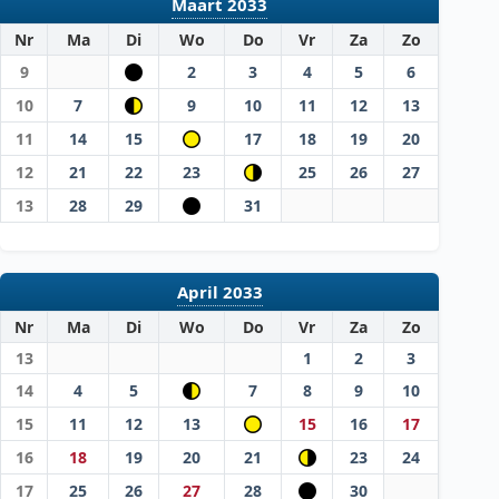
Maart 2033
Nr
Ma
Di
Wo
Do
Vr
Za
Zo
9
2
3
4
5
6
10
7
9
10
11
12
13
11
14
15
17
18
19
20
12
21
22
23
25
26
27
13
28
29
31
April 2033
Nr
Ma
Di
Wo
Do
Vr
Za
Zo
13
1
2
3
14
4
5
7
8
9
10
15
11
12
13
15
16
17
16
18
19
20
21
23
24
17
25
26
27
28
30