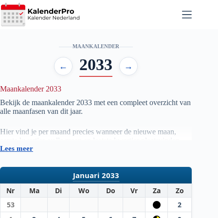
Ga
naar
de
inhoud
MAANKALENDER
2033
←
→
Maankalender 2033
Bekijk de maankalender
2033
met een compleet overzicht van
alle maanfasen van dit jaar.
Hier vind je per maand precies wanneer de nieuwe maan,
eerste kwartier, volle maan en laatste kwartier plaatsvinden.
Lees meer
De gegevens worden automatisch samengesteld op basis van
officiële astronomische berekeningen, zodat je altijd beschikt
over actuele en betrouwbare informatie.
Januari 2033
Nr
Ma
Di
Wo
Do
Vr
Za
Zo
53
2