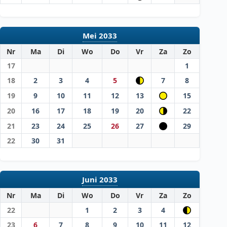
Mei 2033
Nr
Ma
Di
Wo
Do
Vr
Za
Zo
17
1
18
2
3
4
5
7
8
19
9
10
11
12
13
15
20
16
17
18
19
20
22
21
23
24
25
26
27
29
22
30
31
Juni 2033
Nr
Ma
Di
Wo
Do
Vr
Za
Zo
22
1
2
3
4
23
6
7
8
9
10
11
12