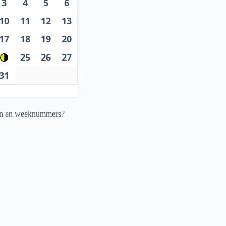
3
4
5
6
10
11
12
13
17
18
19
20
25
26
27
31
agen en weeknummers?