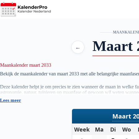
Ga
naar
de
inhoud
MAANKALEN
Maart 
←
Maankalender maart 2033
Bekijk de maankalender van maart
2033
met alle belangrijke maanfas
Deze kalender helpt je om precies te zien wanneer de maan in welke fase
astronomie, natuur, tuinieren op maanfase of gewoon wil weten wannee
Lees meer
De gegevens worden automatisch bijgewerkt en zijn gebaseerd op betr
actueel overzicht van de maanstanden per maand.
Maart 2
Week
Ma
Di
Wo