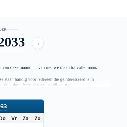
DER
2033
→
en van deze maand — van nieuwe maan tot volle maan.
 staat, handig voor iedereen die geïnteresseerd is in
r de volgende volle maan zichtbaar is.
ouwbare astronomische berekeningen. Zo heb je altijd een
033
Do
Vr
Za
Zo