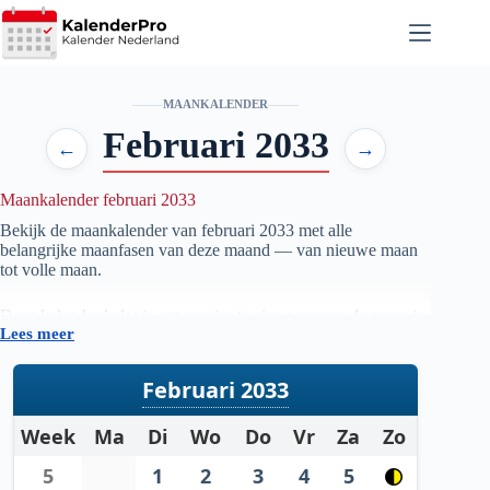
Ga
naar
de
inhoud
MAANKALENDER
Februari 2033
←
→
Maankalender februari 2033
Bekijk de maankalender van februari
2033
met alle
belangrijke maanfasen van deze maand — van nieuwe maan
tot volle maan.
Deze kalender helpt je om precies te zien wanneer de maan in
Lees meer
welke fase staat, handig voor iedereen die geïnteresseerd is in
astronomie, natuur, tuinieren op maanfase of gewoon wil
weten wanneer de volgende volle maan zichtbaar is.
Februari 2033
De gegevens worden automatisch bijgewerkt en zijn
Week
Ma
Di
Wo
Do
Vr
Za
Zo
gebaseerd op betrouwbare astronomische berekeningen. Zo
heb je altijd een actueel overzicht van de maanstanden per
5
1
2
3
4
5
maand.